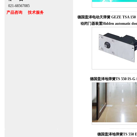
021-68567085
产品咨询 技术服务
德国盖泽电动天弹簧 GEZE TSA 150 
动闭门器装置Hidden automatic door c
上海自动门维修感应门保养官网
www.zitin.com.cn www.shanghai-door.com
多玛自动门,闭门器，地弹簧
www.zitin.com.cn/dorma 多玛感应门维修保
养官网www.shanghai-door.com/dorma
盖泽自动门,闭门器，地弹簧
www.zitin.com.cn/geze 盖泽感应门维修保
养官网www.shanghai-door.com/geze
杭州,苏州,南京,成都,重庆,武汉,西安,天津,
德国盖泽地弹簧TS 550 IS-G / 
长沙,佛山,厦门,福州
郑州,东莞,青岛,济南,沈阳,昆明,宁波,无锡,
常州,合肥,大连
上海感应门,电动门,玻璃门,平移门产品设
计安装,维修,保养,维护服务中心；产品涉
及到商场,超市,银行,商铺,店铺,汽车,医院,
大厦,小区,数据中心工厂等。
德国盖泽地弹簧TS 550 E