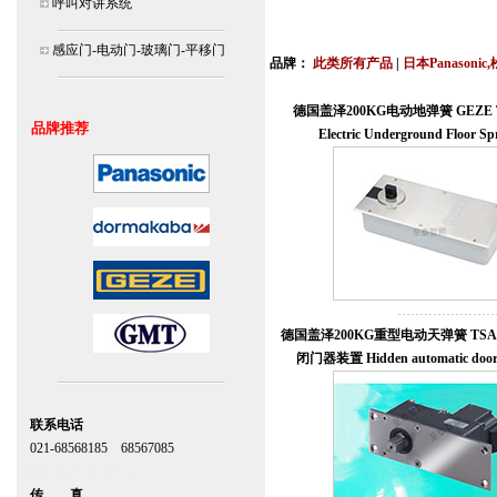
呼叫对讲系统
北京,上海,广州,深圳,杭州,苏州,南京,成
连
感应门-电动门-玻璃门-平移门
品牌：
此类所有产品
|
日本Panasonic
安装说明书,视频,维修保养服务中心,价
德国盖泽200KG电动地弹簧 GEZE TS
品牌推荐
Electric Underground Floor Sp
德国盖泽200KG重型电动天弹簧 TSA 20
闭门器装置 Hidden automatic door c
联系电话
021-68568185 68567085
北京,上海,广州,深圳
传 真